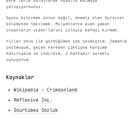
perk'lerle saldırarak hayatta kalmaya
çalışıyorsunuz.
Oyunu bitirmek sorun değil, önemli olan Survival
bölümünde takılmak. Milyonlarca puan yapan
insanların video'larını izleyip kafayı kırmak.
Yıllar önce ilk gördüğümde çok sevmiştim. Zamanla
unutmuşum, geçen nereden çıktıysa karşıma
hatırladım ve indirdim. 2 haftadır sürekli
oynuyorum.
Kaynaklar
Wikipedia - Crimsonland
Reflexive Inc.
Sourtimes Sözlük