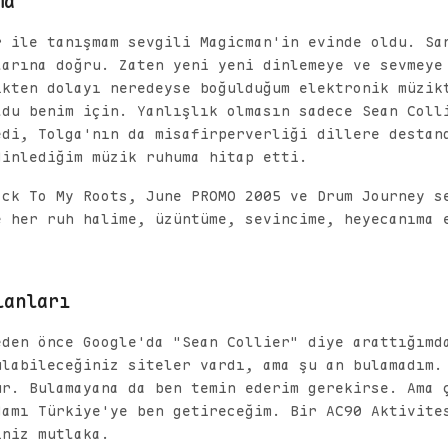
ma
r ile tanışmam sevgili Magicman'in evinde oldu. Sa
larına doğru. Zaten yeni yeni dinlemeye ve sevmeye
ikten dolayı neredeyse boğulduğum elektronik müzik
ldu benim için. Yanlışlık olmasın sadece Sean Coll
edi, Tolga'nın da misafirperverliği dillere destan
dinlediğim müzik ruhuma hitap etti.
ack To My Roots, June PROMO 2005 ve Drum Journey s
e her ruh halime, üzüntüme, sevincime, heyecanıma 
lanları
eden önce Google'da "Sean Collier" diye arattığımd
ulabileceğiniz siteler vardı, ama şu an bulamadım.
ur. Bulamayana da ben temin ederim gerekirse. Ama 
damı Türkiye'ye ben getireceğim. Bir AC90 Aktivite
iniz mutlaka.