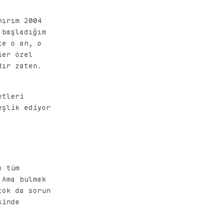
nırım 2004
 başladığım
te o an, o
ier özel
dır zaten.
etleri
eşlik ediyor
a tüm
 Ama bulmak
çok da sorun
sinde